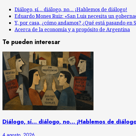
Diálogo, sí… diálogo, no… ¡Hablemos de diálogo!
Eduardo Mones Ruiz: «San Luis necesita un gobernado
Y, por casa, ¿cómo andamos? ¿Qué está pasando en S
Acerca de la economía y a propósito de Argentina
Te pueden interesar
Diálogo, sí… diálogo, no… ¡Hablemos de diálogo
4 agosto, 2026