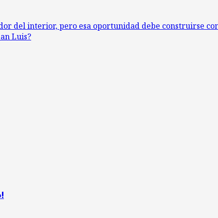
r del interior, pero esa oportunidad debe construirse con
an Luis?
!