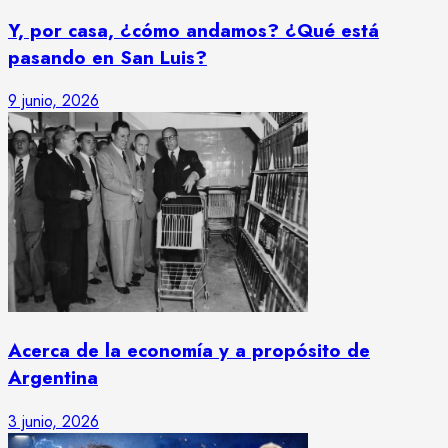
Y, por casa, ¿cómo andamos? ¿Qué está
pasando en San Luis?
9 junio, 2026
Acerca de la economía y a propósito de
Argentina
3 junio, 2026